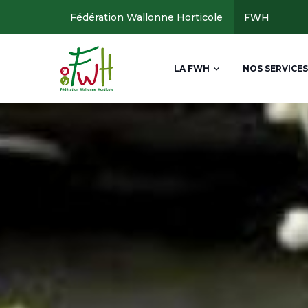
Aller
FWH
Fédération Wallonne Horticole
au
contenu
Main
principal
LA FWH
NOS SERVICES
navigation