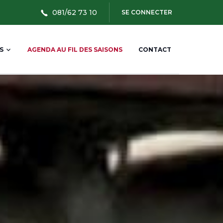
User
081/62 73 10
SE CONNECTER
account
menu
S
AGENDA AU FIL DES SAISONS
CONTACT