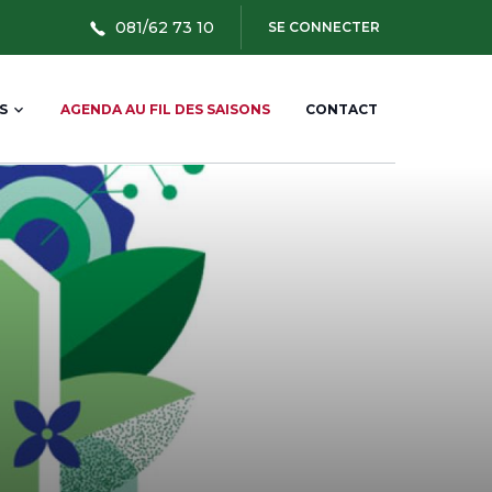
User
081/62 73 10
SE CONNECTER
account
menu
S
AGENDA AU FIL DES SAISONS
CONTACT