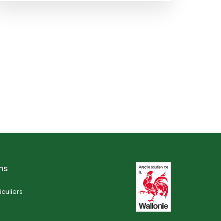
ns
iculiers