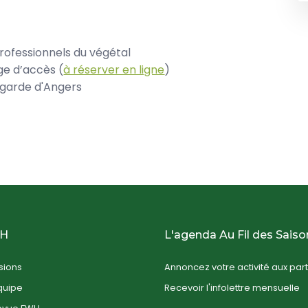
rofessionnels du végétal
ge d’accès (
à réserver en ligne
)
 garde d'Angers
WH
L'agenda Au Fil des Saiso
sions
Annoncez votre activité aux part
quipe
Recevoir l'infolettre mensuelle