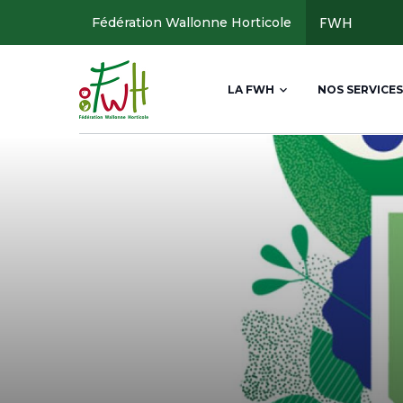
Aller
FWH
Fédération Wallonne Horticole
au
contenu
Main
principal
LA FWH
NOS SERVICES
navigation